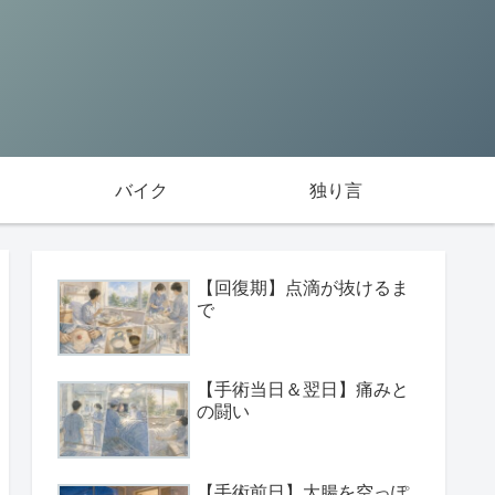
バイク
独り言
【回復期】点滴が抜けるま
で
【手術当日＆翌日】痛みと
の闘い
【手術前日】大腸を空っぽ