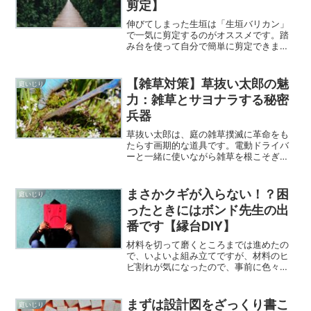
剪定】
伸びてしまった生垣は「生垣バリカン」
で一気に剪定するのがオススメです。踏
み台を使って自分で簡単に剪定できま
す。また、芝生や雑草には「芝生バリカ
ン」を使うと一気にスッキリします。手
軽さ重視の方は是非試してみて欲しいで
【雑草対策】草抜い太郎の魅
庭いじり
す。
力：雑草とサヨナラする秘密
兵器
草抜い太郎は、庭の雑草撲滅に革命をも
たらす画期的な道具です。電動ドライバ
ーと一緒に使いながら雑草を根こそぎ抜
くことができ、庭のお手入れがこれまで
以上に楽しくなります。手で抜くより手
間がかからずに、雑草を根から取り除く
まさかクギが入らない！？困
庭いじり
ことができます。
ったときにはボンド先生の出
番です【縁台DIY】
材料を切って磨くところまでは進めたの
で、いよいよ組み立てですが、材料のヒ
ビ割れが気になったので、事前に色々試
してみました。結果、コーススレッドの
打ち込みは必要最低限として、木工用ボ
ンドをメインに組み立てることにしまし
まずは設計図をざっくり書こ
庭いじり