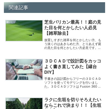
関連記事
芝生バリカン最高！！庭の見
庭いじり
た目を何とかしたい人必見
【雑草除去】
放置しすぎた雑草を何とかしたい方、も
う抜くのはあきらめた方、とりあえず庭
の見た目を何とかしたい方必見です。電
動の芝生バリカンで一気に片づけまし
た。芝生バリカンはやってみると超気持
ちいいです。おすすめの芝生バリカンも
３ＤＣＡＤで設計図をカッコ
庭いじり
紹介しています。
よく書き直してみた【縁台
DIY】
手書きの設計図からフリーの３ＤＣＡＤ
ソフトを使ってモデリングを行いまし
た。３ＤＣＡＤソフトは Fusion 360 を
使っています。やっぱり３ＤＣＡＤ使う
と一気にそれっぽくなります。組み立て
の手順を決め、必要な材料の寸法をすべ
ラクに生垣を切りそろえたい
庭いじり
て決めました。
ならこれで決まり！！【生垣