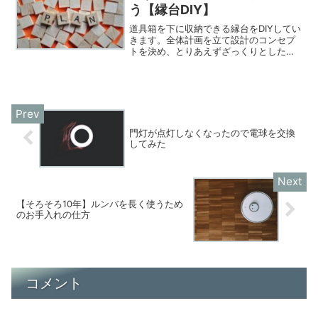
た。
う【縁台DIY】
道具箱を下に収納できる縁台をDIYしてい
きます。全体計画を立て設計のコンセプ
トを決め、とりあえずざっくりとした設
計図を書きました。
門灯が点灯しなくなったので電球を交換
してみた
【そろそろ10年】ルンバを長く使うため
のお手入れの仕方
コメント